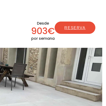
Desde
903€
RESERVA
por semana