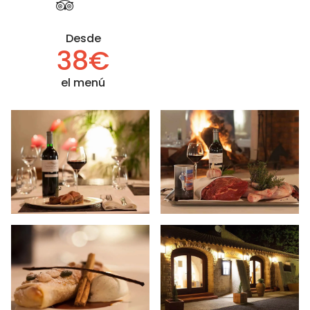
Desde
38€
el menú