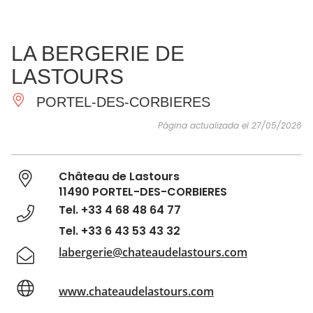
VER Y
IMPRESCINDIBLES
INSPIRACIONES
AGE
LA BERGERIE DE
HACER
LASTOURS
PORTEL-DES-CORBIERES
Página actualizada el 27/05/2026
Château de Lastours
11490 PORTEL-DES-CORBIERES
Tel. +33 4 68 48 64 77
Tel. +33 6 43 53 43 32
labergerie@chateaudelastours.com
www.chateaudelastours.com