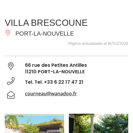
VER Y
IMPRESCINDIBLES
INSPIRACIONES
AGE
VILLA BRESCOUNE
HACER
PORT-LA-NOUVELLE
Página actualizada el 18/02/2026
66 rue des Petites Antilles
11210 PORT-LA-NOUVELLE
Tel. Tel. +33 6 22 17 47 21
courneau@wanadoo.fr