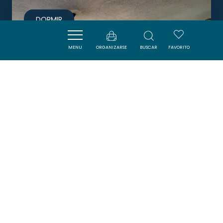
DORMIR
MENU
ORGANIZARSE
BUSCAR
FAVORITO
LE TROPICAL
PORT-LA-NOUVELLE