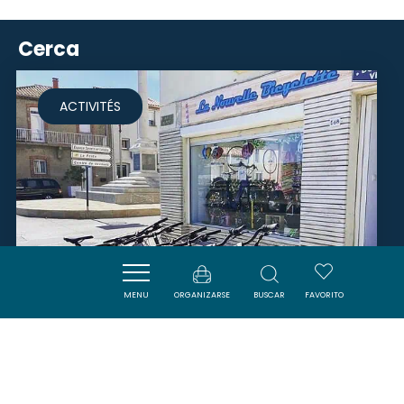
Cerca
ACTIVITÉS
MENU
ORGANIZARSE
BUSCAR
FAVORITO
LA NOUVELLE BICYCLETTE