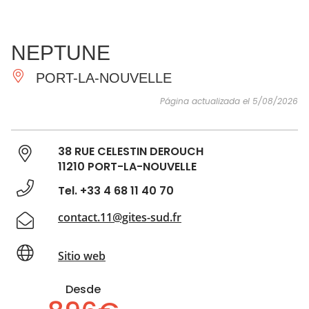
VER Y
IMPRESCINDIBLES
INSPIRACIONES
AGE
NEPTUNE
HACER
PORT-LA-NOUVELLE
Página actualizada el 5/08/2026
38 RUE CELESTIN DEROUCH
11210 PORT-LA-NOUVELLE
Tel. +33 4 68 11 40 70
contact.11@gites-sud.fr
Sitio web
Desde