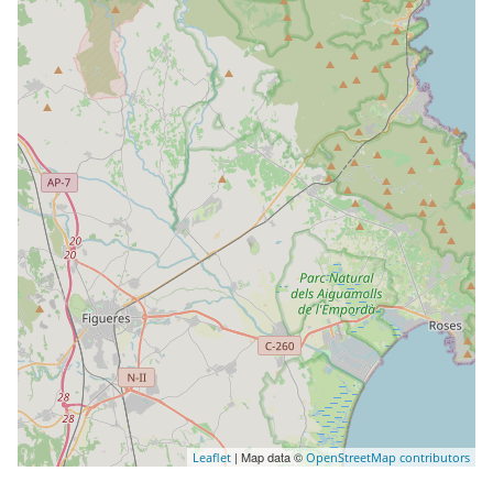
| Map data ©
Leaflet
OpenStreetMap contributors