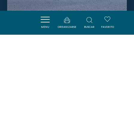
LE PETIT VOILIER
MENU
ORGANIZARSE
BUSCAR
FAVORITO
PORT-LA-NOUVELLE
DORMIR