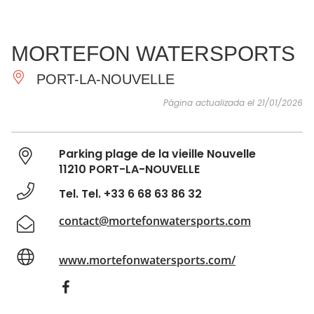
VER Y
IMPRESCINDIBLES
INSPIRACIONES
AGE
MORTEFON WATERSPORTS
HACER
PORT-LA-NOUVELLE
Página actualizada el 21/01/2026
Parking plage de la vieille Nouvelle
11210 PORT-LA-NOUVELLE
Tel. Tel. +33 6 68 63 86 32
contact@mortefonwatersports.com
www.mortefonwatersports.com/