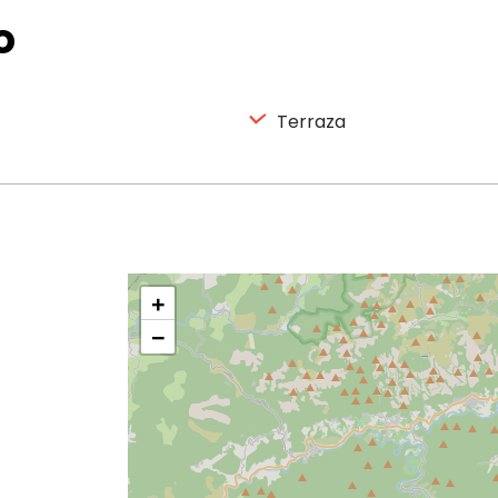
o
Terraza
+
−