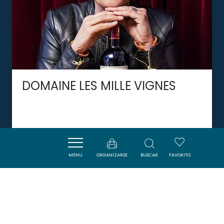
DOMAINE LES MILLE VIGNES
LA PALME
MENU
ORGANIZARSE
BUSCAR
FAVORITO
DORMIR