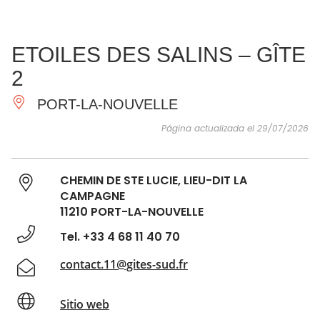
VER Y
IMPRESCINDIBLES
INSPIRACIONES
AGE
ETOILES DES SALINS – GÎTE
HACER
2
PORT-LA-NOUVELLE
Página actualizada el 29/07/2026
CHEMIN DE STE LUCIE, LIEU-DIT LA
CAMPAGNE
11210 PORT-LA-NOUVELLE
Tel. +33 4 68 11 40 70
contact.11@gites-sud.fr
Sitio web