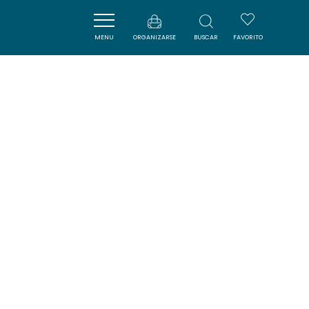
MENU
ORGANIZARSE
BUSCAR
FAVORITO
MADAME FOUGNIÈS MARIE-LISE
PORT-LA-NOUVELLE
SAVOURER