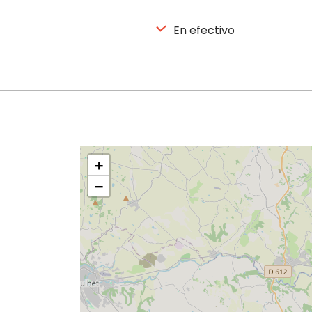
En efectivo
+
−