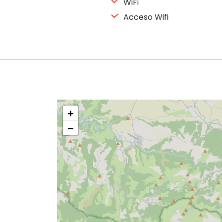
WiFi
Acceso Wifi
+
−