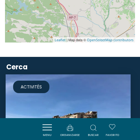
| Map data ©
Leaflet
OpenStreetMap contributors
Cerca
ACTIVITÉS
MENU
ORGANIZARSE
BUSCAR
FAVORITO