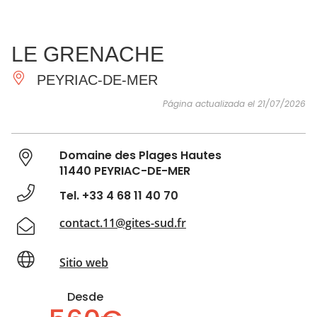
VER Y
IMPRESCINDIBLES
INSPIRACIONES
AGE
LE GRENACHE
HACER
PEYRIAC-DE-MER
Página actualizada el 21/07/2026
Domaine des Plages Hautes
11440 PEYRIAC-DE-MER
Tel. +33 4 68 11 40 70
contact.11@gites-sud.fr
Sitio web
Desde