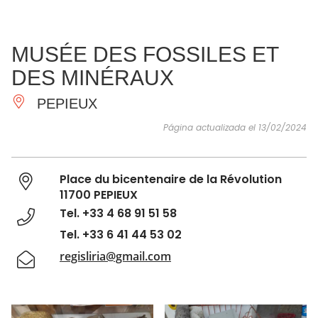
VER Y
IMPRESCINDIBLES
INSPIRACIONES
AGE
MUSÉE DES FOSSILES ET
HACER
DES MINÉRAUX
PEPIEUX
Página actualizada el 13/02/2024
Place du bicentenaire de la Révolution
11700 PEPIEUX
Tel. +33 4 68 91 51 58
Tel. +33 6 41 44 53 02
regisliria@gmail.com