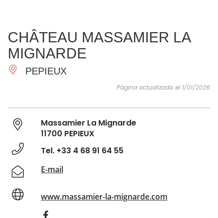
VER Y
IMPRESCINDIBLES
INSPIRACIONES
AGE
CHÂTEAU MASSAMIER LA
HACER
MIGNARDE
PEPIEUX
Página actualizada el 1/01/2026
Massamier La Mignarde
11700 PEPIEUX
Tel. +33 4 68 91 64 55
E-mail
www.massamier-la-mignarde.com