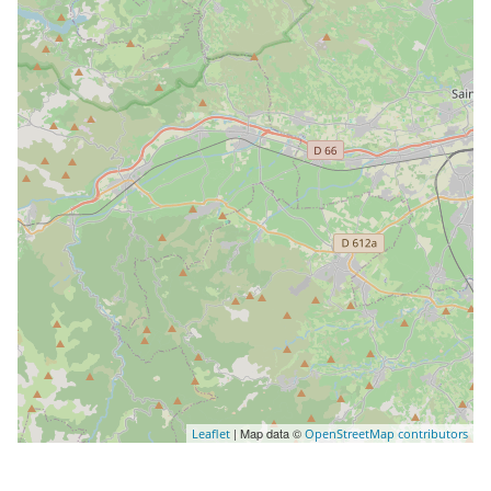
| Map data ©
Leaflet
OpenStreetMap contributors