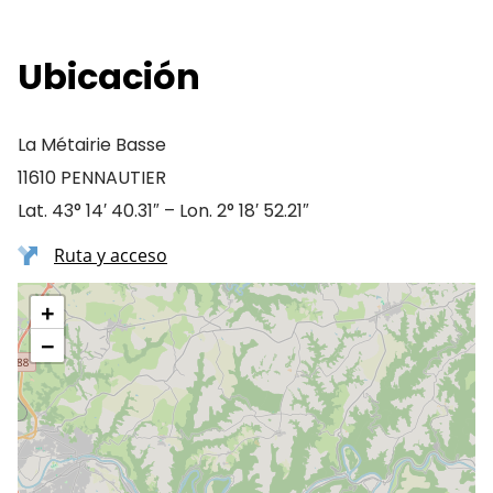
Ubicación
La Métairie Basse
11610 PENNAUTIER
Lat. 43° 14′ 40.31″ – Lon. 2° 18′ 52.21″
Ruta y acceso
+
−