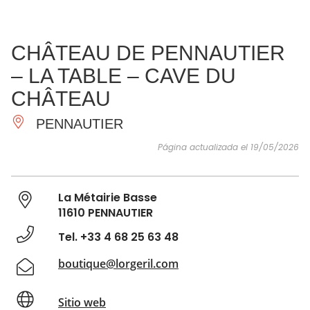
VER Y
IMPRESCINDIBLES
INSPIRACIONES
AGE
CHÂTEAU DE PENNAUTIER
HACER
– LA TABLE – CAVE DU
CHÂTEAU
PENNAUTIER
Página actualizada el 19/05/2026
La Métairie Basse
11610 PENNAUTIER
Tel. +33 4 68 25 63 48
boutique@lorgeril.com
Sitio web