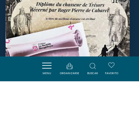
MENU
ORGANIZARSE
BUSCAR
FAVORITO
CHASSE AU TRÉSOR -
CHÂTEAU LA BASTIDE
ROUGEPEYRE
PENNAUTIER