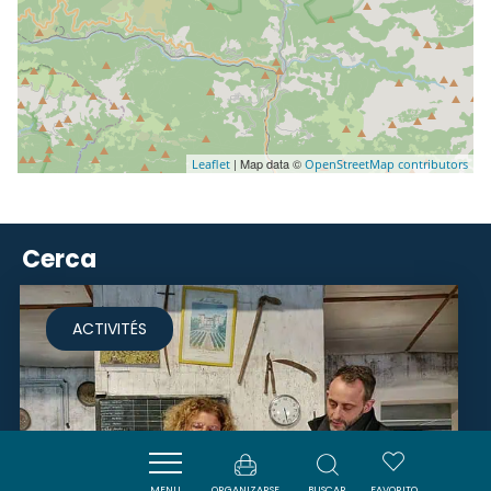
| Map data ©
Leaflet
OpenStreetMap contributors
Cerca
ACTIVITÉS
MENU
ORGANIZARSE
BUSCAR
FAVORITO