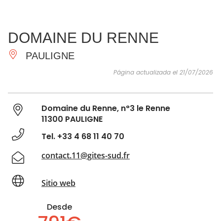
VER Y
IMPRESCINDIBLES
INSPIRACIONES
AGE
DOMAINE DU RENNE
HACER
PAULIGNE
Página actualizada el 21/07/2026
Domaine du Renne, n°3 le Renne
11300 PAULIGNE
Tel. +33 4 68 11 40 70
contact.11@gites-sud.fr
Sitio web
Desde