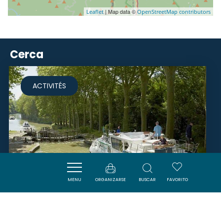
| Map data ©
Leaflet
OpenStreetMap contributors
Cerca
ACTIVITÉS
MENU
ORGANIZARSE
BUSCAR
FAVORITO