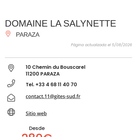
VER Y
IMPRESCINDIBLES
INSPIRACIONES
AGE
DOMAINE LA SALYNETTE
HACER
PARAZA
Página actualizada el 5/08/2026
10 Chemin du Bouscarel
11200 PARAZA
Tel. +33 4 68 11 40 70
contact.11@gites-sud.fr
Sitio web
Desde