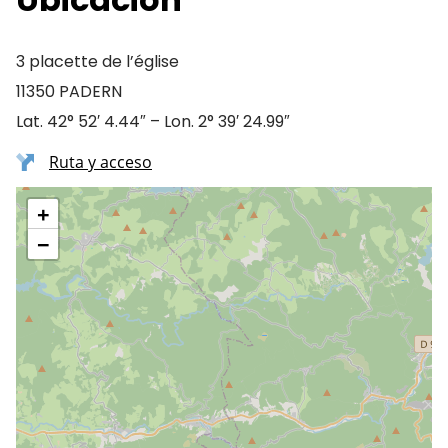
3 placette de l’église
11350 PADERN
Lat. 42° 52′ 4.44″ – Lon. 2° 39′ 24.99″
Ruta y acceso
+
−