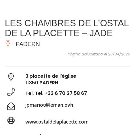
VER Y
IMPRESCINDIBLES
INSPIRACIONES
AGE
LES CHAMBRES DE L’OSTAL
HACER
DE LA PLACETTE – JADE
PADERN
Página actualizada el 20/04/2026
3 placette de l’église
11350 PADERN
Tel. Tel. +33 6 70 27 58 67
jpmariot@leman.ovh
www.ostaldelaplacette.com