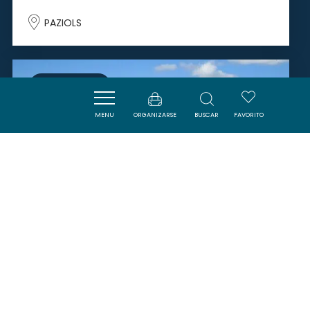
PAZIOLS
SAVOURER
MENU
ORGANIZARSE
BUSCAR
FAVORITO
DOMAINE DE ROUDÈNE