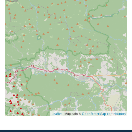
| Map data ©
Leaflet
OpenStreetMap contributors