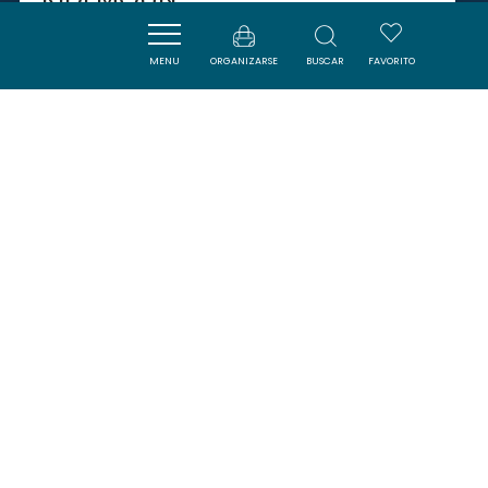
MENU
ORGANIZARSE
BUSCAR
FAVORITO
CUCUGNAN
SAVOURER