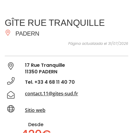
VER Y
IMPRESCINDIBLES
INSPIRACIONES
AGE
GÎTE RUE TRANQUILLE
HACER
PADERN
Página actualizada el 31/07/2026
17 Rue Tranquille
11350 PADERN
Tel. +33 4 68 11 40 70
contact.11@gites-sud.fr
Sitio web
Desde