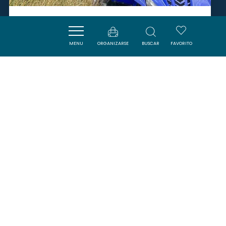
RIDEMOUN
MENU
ORGANIZARSE
BUSCAR
FAVORITO
CUCUGNAN
SAVOURER