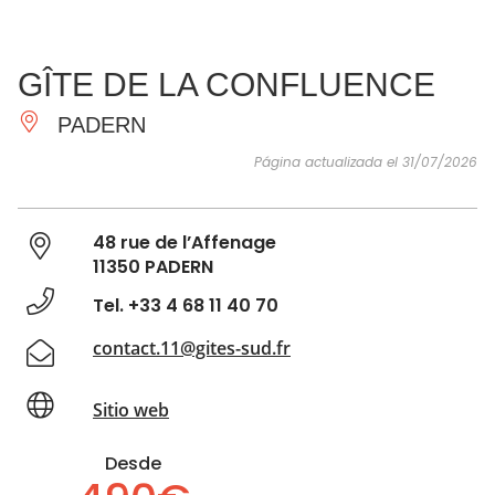
VER Y
IMPRESCINDIBLES
INSPIRACIONES
AGE
GÎTE DE LA CONFLUENCE
HACER
PADERN
Página actualizada el 31/07/2026
48 rue de l’Affenage
11350 PADERN
Tel. +33 4 68 11 40 70
contact.11@gites-sud.fr
Sitio web
Desde