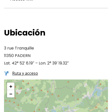
Ubicación
3 rue Tranquille
11350 PADERN
Lat. 42° 52′ 6.19″ – Lon. 2° 39′ 19.32″
Ruta y acceso
+
−