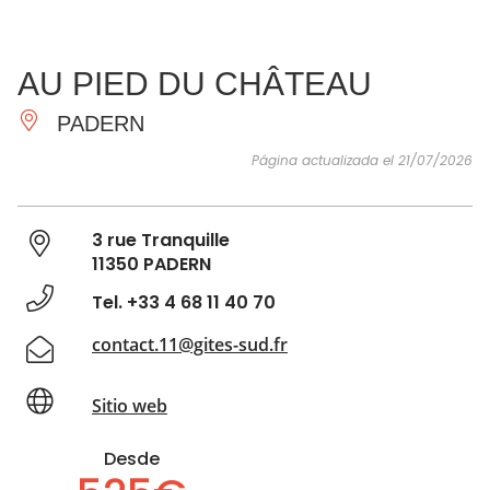
VER Y
IMPRESCINDIBLES
INSPIRACIONES
AGE
AU PIED DU CHÂTEAU
HACER
PADERN
Página actualizada el 21/07/2026
3 rue Tranquille
11350 PADERN
Tel. +33 4 68 11 40 70
contact.11@gites-sud.fr
Sitio web
Desde