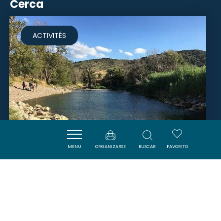
Cerca
ACTIVITÉS
MENU
ORGANIZARSE
BUSCAR
FAVORITO
PETROLHEAD