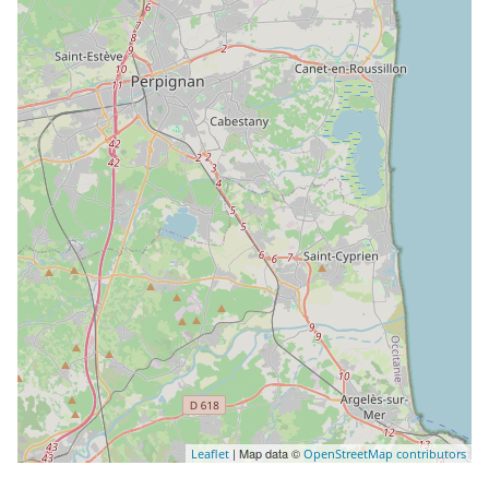
| Map data ©
Leaflet
OpenStreetMap contributors