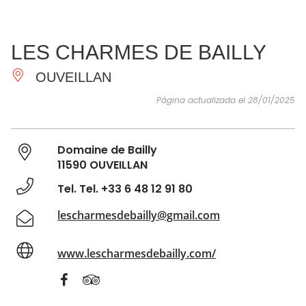
VER Y
IMPRESCINDIBLES
INSPIRACIONES
AGE
LES CHARMES DE BAILLY
HACER
OUVEILLAN
Página actualizada el 28/01/2025
Domaine de Bailly
11590 OUVEILLAN
Tel. Tel. +33 6 48 12 91 80
lescharmesdebailly@gmail.com
www.lescharmesdebailly.com/