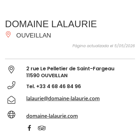
VER Y
IMPRESCINDIBLES
INSPIRACIONES
AGE
DOMAINE LALAURIE
HACER
OUVEILLAN
Página actualizada el 5/05/2026
2 rue Le Pelletier de Saint-Fargeau
11590 OUVEILLAN
Tel. +33 4 68 46 84 96
lalaurie@domaine-lalaurie.com
domaine-lalaurie.com