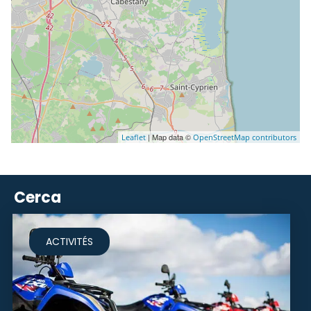
| Map data ©
Leaflet
OpenStreetMap contributors
Cerca
ACTIVITÉS