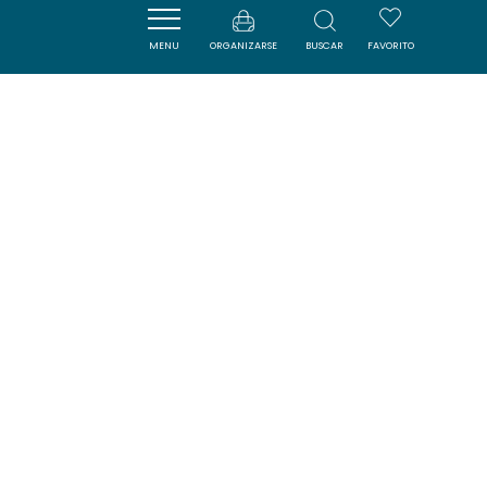
MENU
ORGANIZARSE
BUSCAR
FAVORITO
LE COMPTOIR NATURE
SAINT-NAZAIRE-D'AUDE
DORMIR