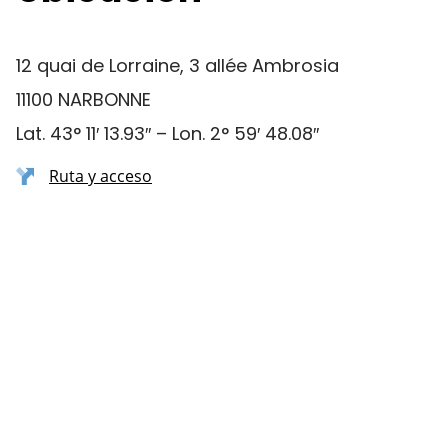
12 quai de Lorraine, 3 allée Ambrosia
11100 NARBONNE
Lat. 43° 11′ 13.93″ – Lon. 2° 59′ 48.08″
Ruta y acceso