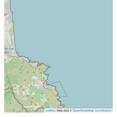
| Map data ©
Leaflet
OpenStreetMap contributors