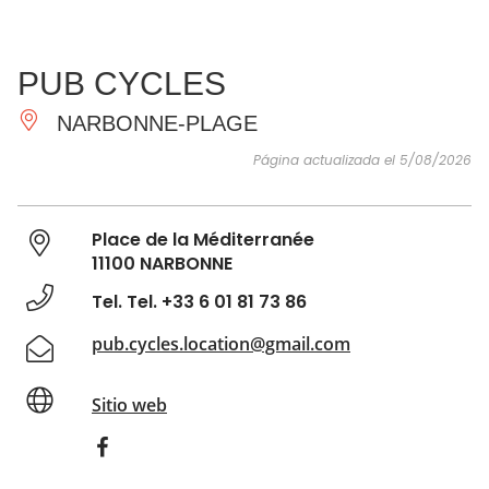
VER Y
IMPRESCINDIBLES
INSPIRACIONES
AGE
PUB CYCLES
HACER
NARBONNE-PLAGE
Página actualizada el 5/08/2026
Place de la Méditerranée
11100 NARBONNE
Tel. Tel. +33 6 01 81 73 86
pub.cycles.location@gmail.com
Sitio web