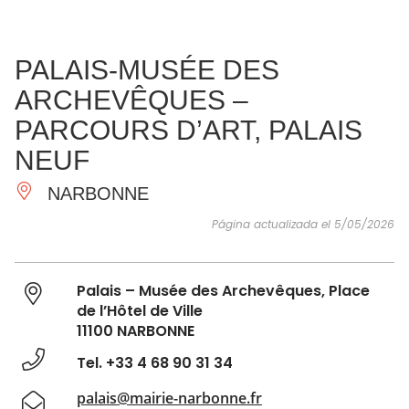
VER Y
IMPRESCINDIBLES
INSPIRACIONES
AGE
PALAIS-MUSÉE DES
HACER
ARCHEVÊQUES –
PARCOURS D’ART, PALAIS
NEUF
NARBONNE
Página actualizada el 5/05/2026
Palais – Musée des Archevêques, Place
de l’Hôtel de Ville
11100 NARBONNE
Tel. +33 4 68 90 31 34
palais@mairie-narbonne.fr