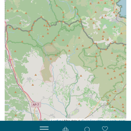
| Map data ©
Leaflet
OpenStreetMap contributors