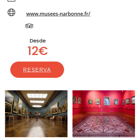
www.musees-narbonne.fr/
Desde
12€
RESERVA