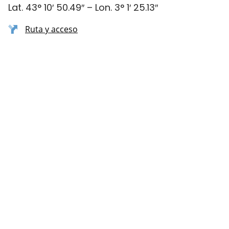
Lat. 43° 10′ 50.49″ – Lon. 3° 1′ 25.13″
Ruta y acceso