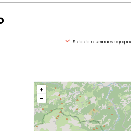
o
Sala de reuniones equipa
+
−