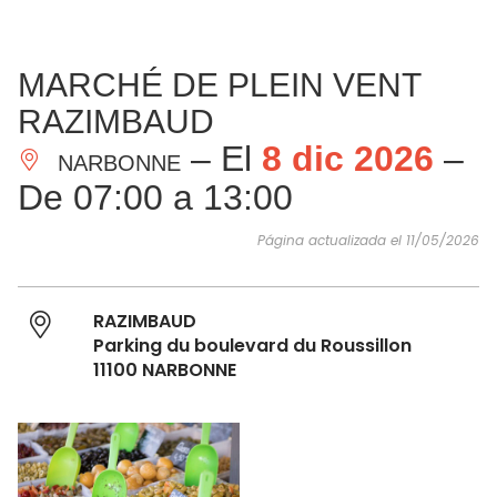
VER Y
IMPRESCINDIBLES
INSPIRACIONES
AGE
MARCHÉ DE PLEIN VENT
HACER
RAZIMBAUD
– El
8 dic 2026
–
NARBONNE
De 07:00 a 13:00
Página actualizada el 11/05/2026
RAZIMBAUD
Parking du boulevard du Roussillon
11100 NARBONNE