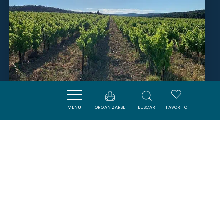
MENU
ORGANIZARSE
BUSCAR
FAVORITO
CHÂTEAU FABRE CORDON
PEYRIAC-DE-MER
SAVOURER