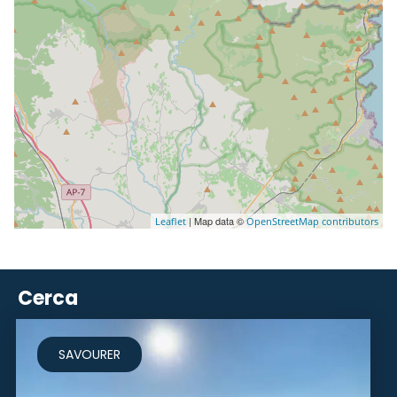
| Map data ©
Leaflet
OpenStreetMap contributors
Cerca
SAVOURER