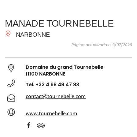
VER Y
IMPRESCINDIBLES
INSPIRACIONES
AGE
MANADE TOURNEBELLE
HACER
NARBONNE
Página actualizada el 3/07/2026
Domaine du grand Tournebelle
11100 NARBONNE
Tel. +33 4 68 49 47 83
contact@tournebelle.com
www.tournebelle.com