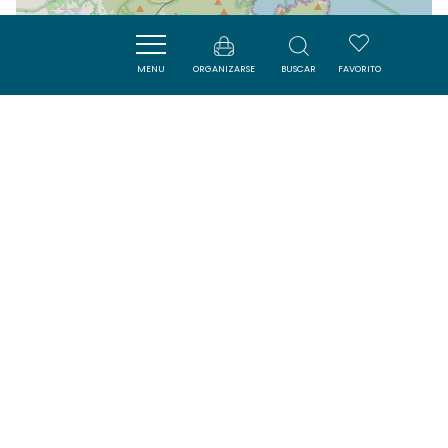
MENU
ORGANIZARSE
BUSCAR
FAVORITO
| Map data ©
Leaflet
OpenStreetMap contributors
Cerca
ACTIVITÉS