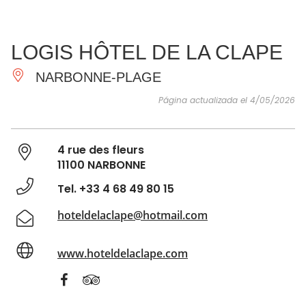
VER Y
IMPRESCINDIBLES
INSPIRACIONES
AGE
LOGIS HÔTEL DE LA CLAPE
HACER
NARBONNE-PLAGE
Página actualizada el 4/05/2026
4 rue des fleurs
11100 NARBONNE
Tel. +33 4 68 49 80 15
hoteldelaclape@hotmail.com
www.hoteldelaclape.com