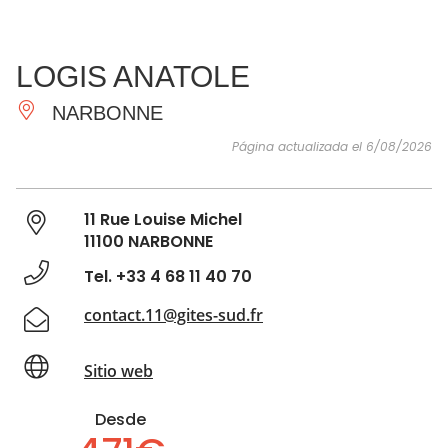
VER Y
IMPRESCINDIBLES
INSPIRACIONES
AGE
LOGIS ANATOLE
HACER
NARBONNE
Página actualizada el 6/08/2026
11 Rue Louise Michel
11100 NARBONNE
Tel. +33 4 68 11 40 70
contact.11@gites-sud.fr
Sitio web
Desde