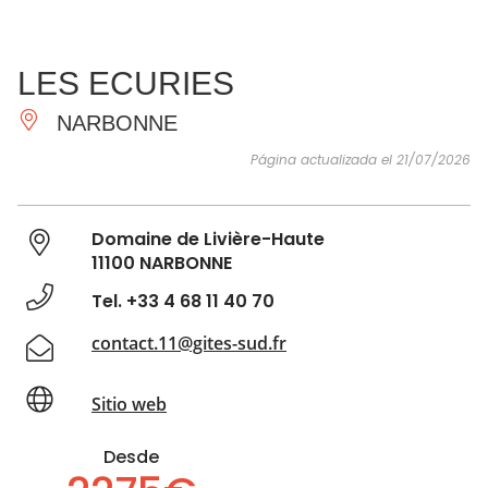
VER Y
IMPRESCINDIBLES
INSPIRACIONES
AGE
LES ECURIES
HACER
NARBONNE
Página actualizada el 21/07/2026
Domaine de Livière-Haute
11100 NARBONNE
Tel. +33 4 68 11 40 70
contact.11@gites-sud.fr
Sitio web
Desde