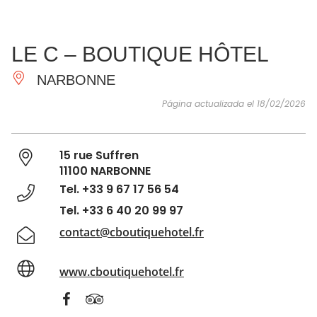
VER Y
IMPRESCINDIBLES
INSPIRACIONES
AGE
LE C – BOUTIQUE HÔTEL
HACER
NARBONNE
Página actualizada el 18/02/2026
15 rue Suffren
11100 NARBONNE
Tel. +33 9 67 17 56 54
Tel. +33 6 40 20 99 97
contact@cboutiquehotel.fr
www.cboutiquehotel.fr