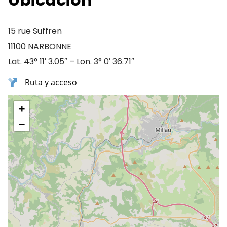
15 rue Suffren
11100 NARBONNE
Lat. 43° 11′ 3.05″ – Lon. 3° 0′ 36.71″
Ruta y acceso
+
−