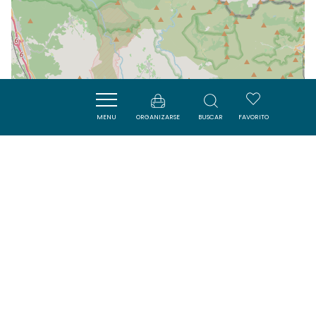
MENU
ORGANIZARSE
BUSCAR
FAVORITO
| Map data ©
Leaflet
OpenStreetMap contributors