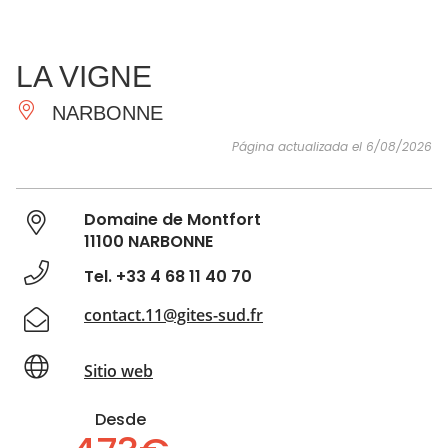
VER Y
IMPRESCINDIBLES
INSPIRACIONES
AGE
LA VIGNE
HACER
NARBONNE
Página actualizada el 6/08/2026
Domaine de Montfort
11100 NARBONNE
Tel. +33 4 68 11 40 70
contact.11@gites-sud.fr
Sitio web
Desde