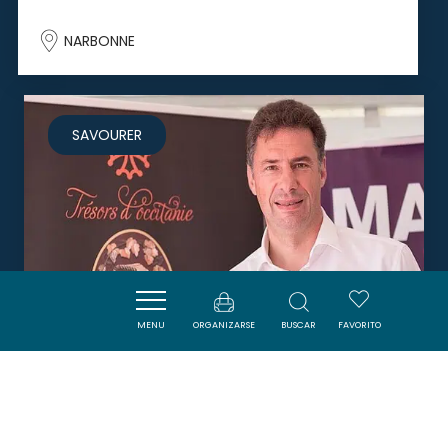
NARBONNE
SAVOURER
MENU
ORGANIZARSE
BUSCAR
FAVORITO
LE FOURNIL DE GILLES