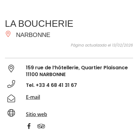
VER Y
IMPRESCINDIBLES
INSPIRACIONES
AGE
LA BOUCHERIE
HACER
NARBONNE
Página actualizada el 13/02/2026
159 rue de l’hôtellerie, Quartier Plaisance
11100 NARBONNE
Tel. +33 4 68 41 31 67
E-mail
Sitio web