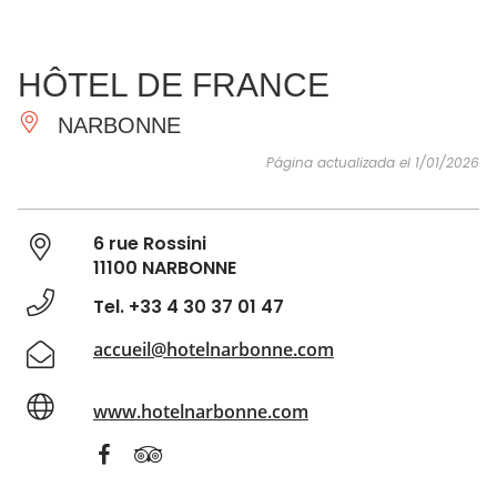
VER Y
IMPRESCINDIBLES
INSPIRACIONES
AGE
HÔTEL DE FRANCE
HACER
NARBONNE
Página actualizada el 1/01/2026
6 rue Rossini
11100 NARBONNE
Tel. +33 4 30 37 01 47
accueil@hotelnarbonne.com
www.hotelnarbonne.com