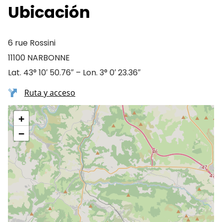
Ubicación
6 rue Rossini
11100 NARBONNE
Lat. 43° 10′ 50.76″ – Lon. 3° 0′ 23.36″
Ruta y acceso
+
−