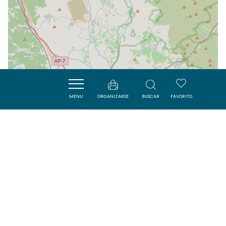
MENU
ORGANIZARSE
BUSCAR
FAVORITO
| Map data ©
Leaflet
OpenStreetMap contributors
Cerca
ACTIVITÉS