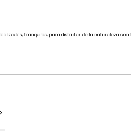
balizados, tranquilos, para disfrutar de la naturaleza con
Del 1 septiembre 2026 al 4 octubre 2026
Lunes
10:00 – 17:00