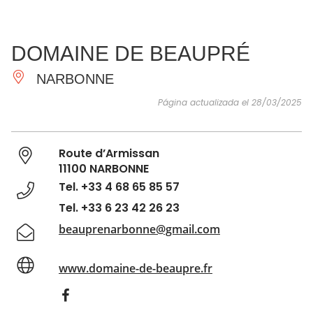
VER Y
IMPRESCINDIBLES
INSPIRACIONES
AGE
DOMAINE DE BEAUPRÉ
HACER
NARBONNE
Página actualizada el 28/03/2025
Route d’Armissan
11100 NARBONNE
Tel. +33 4 68 65 85 57
Tel. +33 6 23 42 26 23
beauprenarbonne@gmail.com
www.domaine-de-beaupre.fr