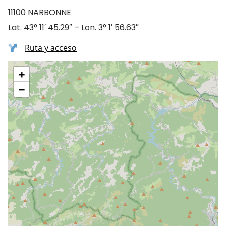
11100 NARBONNE
Lat. 43° 11′ 45.29″ – Lon. 3° 1′ 56.63″
Ruta y acceso
+
−