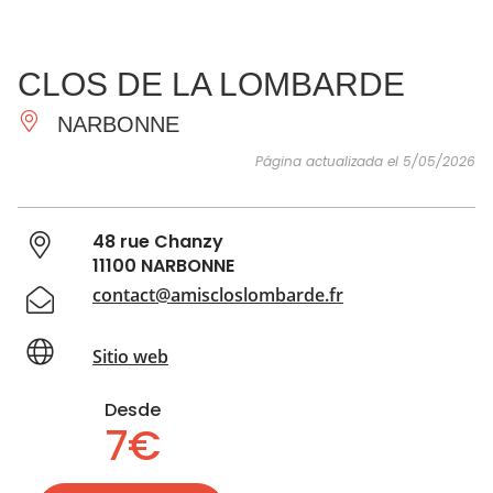
VER Y
IMPRESCINDIBLES
INSPIRACIONES
AGE
CLOS DE LA LOMBARDE
HACER
NARBONNE
Página actualizada el 5/05/2026
48 rue Chanzy
11100 NARBONNE
contact@amiscloslombarde.fr
Sitio web
Desde
7€