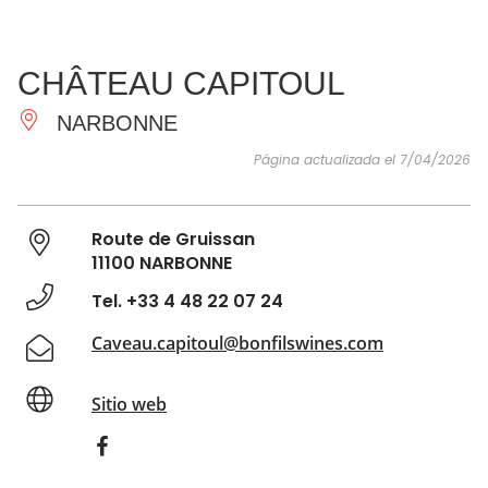
VER Y
IMPRESCINDIBLES
INSPIRACIONES
AGE
CHÂTEAU CAPITOUL
HACER
NARBONNE
Página actualizada el 7/04/2026
Route de Gruissan
11100 NARBONNE
Tel. +33 4 48 22 07 24
Caveau.capitoul@bonfilswines.com
Sitio web