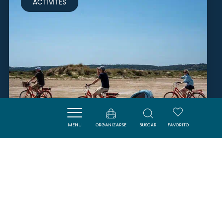
ACTIVITÉS
MENU
ORGANIZARSE
BUSCAR
FAVORITO
TROTTUP GRUISSAN, LOCATION
DE VÉLOS
GRUISSAN