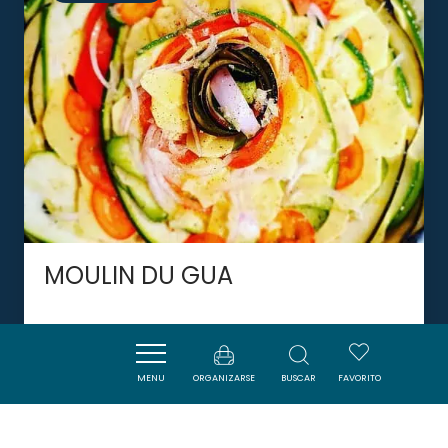
MOULIN DU GUA
NARBONNE
MENU
ORGANIZARSE
BUSCAR
FAVORITO