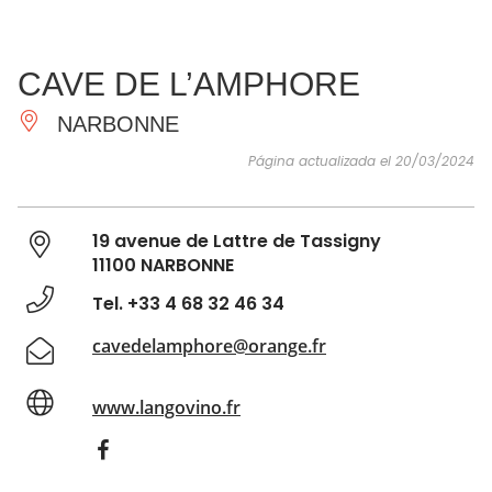
VER Y
IMPRESCINDIBLES
INSPIRACIONES
AGE
CAVE DE L’AMPHORE
HACER
NARBONNE
Página actualizada el 20/03/2024
19 avenue de Lattre de Tassigny
11100 NARBONNE
Tel. +33 4 68 32 46 34
cavedelamphore@orange.fr
www.langovino.fr