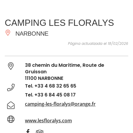
VER Y
IMPRESCINDIBLES
INSPIRACIONES
AGE
CAMPING LES FLORALYS
HACER
NARBONNE
Página actualizada el 18/02/2026
38 chemin du Maritime, Route de
Gruissan
11100 NARBONNE
Tel. +33 4 68 32 65 65
Tel. +33 6 84 45 08 17
camping-les-floralys@orange.fr
www.lesfloralys.com