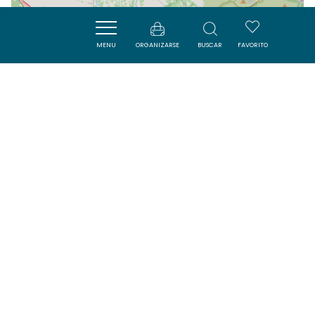
MENU
ORGANIZARSE
BUSCAR
FAVORITO
| Map data ©
Leaflet
OpenStreetMap contributors
Cerca
VISITES