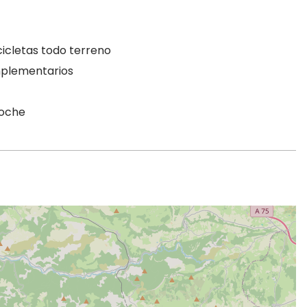
icicletas todo terreno
mplementarios
noche