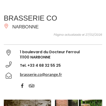
VER Y
IMPRESCINDIBLES
INSPIRACIONES
AGE
BRASSERIE CO
HACER
NARBONNE
Página actualizada el 27/02/2026
1 boulevard du Docteur Ferroul
11100 NARBONNE
Tel. +33 4 68 32 55 25
brasserie.co@orange.fr