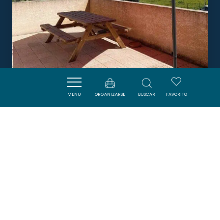
MENU
ORGANIZARSE
BUSCAR
FAVORITO
PECH DE L'AGNEL
NARBONNE