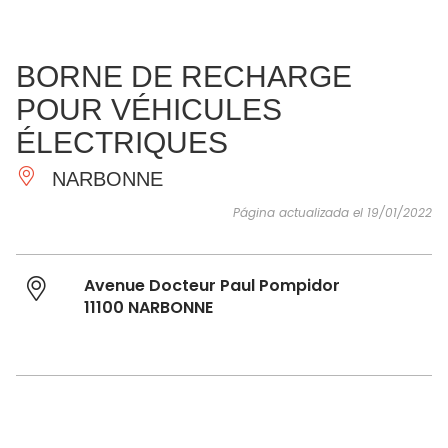
VER Y
IMPRESCINDIBLES
INSPIRACIONES
AGE
BORNE DE RECHARGE
HACER
POUR VÉHICULES
ÉLECTRIQUES
NARBONNE
Página actualizada el 19/01/2022
Avenue Docteur Paul Pompidor
11100 NARBONNE