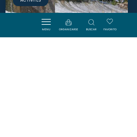
MENU
ORGANIZARSE
BUSCAR
FAVORITO
EAURIZON
PUICHERIC