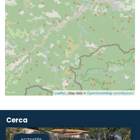
| Map data ©
Leaflet
OpenStreetMap contributors
Cerca
ACTIVITÉS