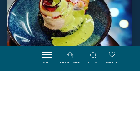
MENU
ORGANIZARSE
BUSCAR
FAVORITO
LA RENCONTRE
MONTOLIEU
DORMIR