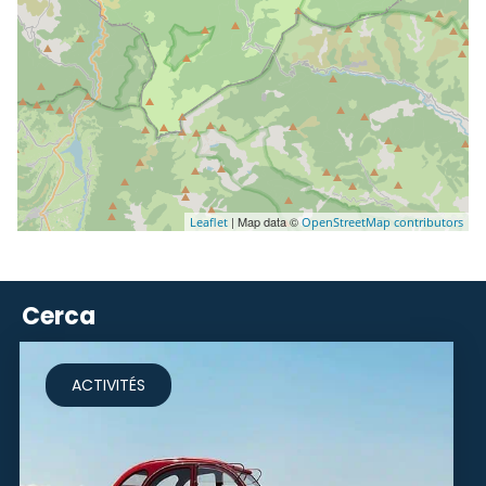
| Map data ©
Leaflet
OpenStreetMap contributors
Cerca
ACTIVITÉS