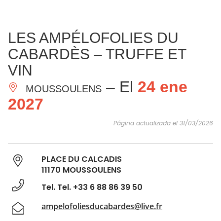
VER Y
IMPRESCINDIBLES
INSPIRACIONES
AGE
LES AMPÉLOFOLIES DU
HACER
CABARDÈS – TRUFFE ET
VIN
– El
24 ene
MOUSSOULENS
2027
Página actualizada el 31/03/2026
PLACE DU CALCADIS
11170 MOUSSOULENS
Tel. Tel. +33 6 88 86 39 50
ampelofoliesducabardes@live.fr