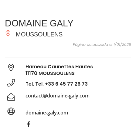
VER Y
IMPRESCINDIBLES
INSPIRACIONES
AGE
DOMAINE GALY
HACER
MOUSSOULENS
Página actualizada el 1/01/2026
Hameau Caunettes Hautes
11170 MOUSSOULENS
Tel. Tel. +33 6 45 77 26 73
contact@domaine-galy.com
domaine-galy.com