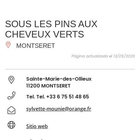
VER Y
IMPRESCINDIBLES
INSPIRACIONES
AGE
SOUS LES PINS AUX
HACER
CHEVEUX VERTS
MONTSERET
Página actualizada el 13/05/2026
Sainte-Marie-des-Ollieux
11200 MONTSERET
Tel. Tel. +33 6 75 51 48 65
sylvette-mounie@orange.fr
Sitio web