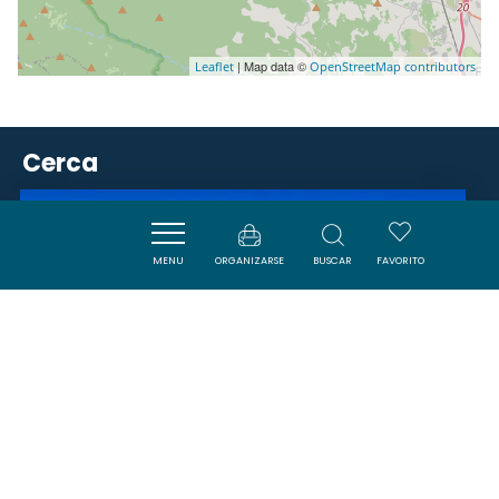
| Map data ©
Leaflet
OpenStreetMap contributors
Cerca
ACTIVITÉS
MENU
ORGANIZARSE
BUSCAR
FAVORITO