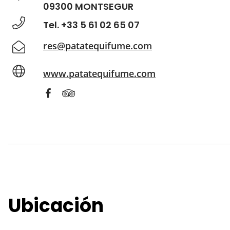
09300 MONTSEGUR
Tel. +33 5 61 02 65 07
res@patatequifume.com
www.patatequifume.com
Ubicación