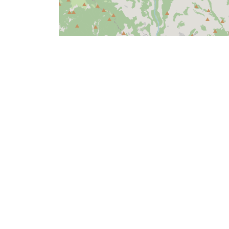
SAVOURER
FERME DU PALENC
GÎ