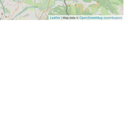
| Map data ©
Leaflet
OpenStreetMap contributors
DORMIR
TE D'ÉTAPE LE